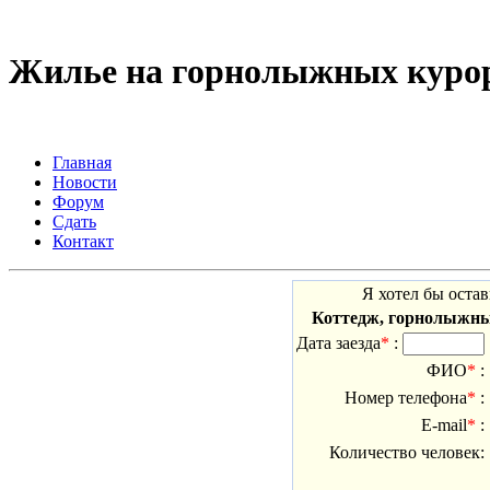
Жилье на горнолыжных курор
Главная
Новости
Форум
Сдать
Контакт
Я хотел бы остав
Коттедж, горнолыжны
Дата заезда
*
:
ФИО
*
:
Номер телефона
*
:
E-mail
*
:
Количество человек: