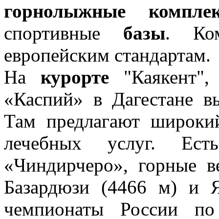
горнолыжные компле
спортивные
базы
. Ко
европейским стандартам.
На
курорте
"Каякент"
«Каспий» в Дагестане в
Там предлагают широки
лечебных услуг. Е
«Чиндирчеро», горные в
Базардюзи (4466 м) и Я
чемпионаты России по