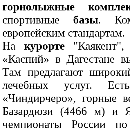
горнолыжные компле
спортивные
базы
. Ко
европейским стандартам.
На
курорте
"Каякент"
«Каспий» в Дагестане в
Там предлагают широки
лечебных услуг. Е
«Чиндирчеро», горные в
Базардюзи (4466 м) и Я
чемпионаты России по