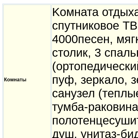
Kомната отдыха
спутниковое ТВ
4000песен, мяг
столик, 3 спал
(ортопедический
пуф, зеркало, 
Комнаты
санузел (теплы
тумба-раковина
полотенцесуши
душ, унитаз-бид