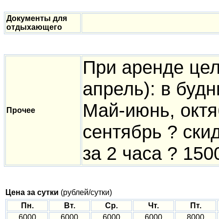
Документы для
отдыхающего
При аренде цел
апрель): в буд
Май-июнь, октя
Прочее
сентябрь ? ски
за 2 часа ? 150
Цена за сутки
(рублей/сутки)
Пн.
Вт.
Ср.
Чт.
Пт.
6000
6000
6000
6000
8000