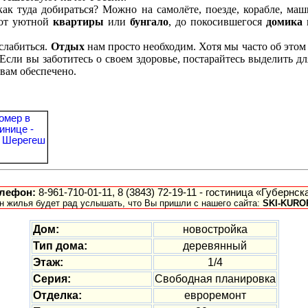
как туда добираться? Можно на самолёте, поезде, корабле, ма
 от уютной
квартиры
или
бунгало
, до покосившегося
домика
сслабиться.
Отдых
нам просто необходим. Хотя мы часто об этом
Если вы заботитесь о своем здоровье, постарайтесь выделить дл
 вам обеспечено.
лефон:
8-961-710-01-11, 8 (3843) 72-19-11 - гостиница «Губернск
ин жилья будет рад услышать, что Вы пришли с нашего сайта:
SKI-KURO
Дом:
новостройка
Тип дома:
деревянный
Этаж:
1/4
Серия:
Свободная планировка
Отделка:
евроремонт