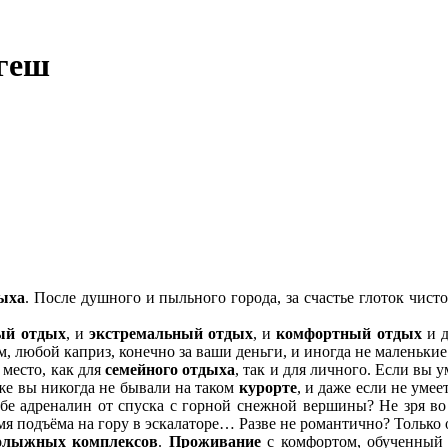
егеш
дыха
. После душного и пыльного города, за счастье глоток чисто
ый отдых
, и
экстремальный отдых
, и
комфортный отдых
и д
, любой каприз, конечно за ваши деньги, и иногда не маленькие
 место, как для
семейного отдыха
, так и для личного. Если вы 
 же вы никогда не бывали на таком
курорте
, и даже если не умее
ебе адреналин от спуска с горной снежной вершины? Не зря 
я подъёма на гору в эскалаторе… Разве не романтично? Только о
олыжных комплексов
.
Проживание
с комфортом, обученный 