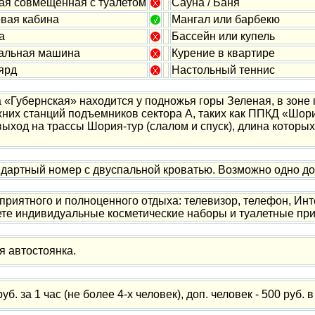
ая совмещённая с туалетом
Сауна / Баня
вая кабина
Мангал или барбекю
а
Бассейн или купель
альная машина
Курение в квартире
ярд
Настольный теннис
«Губернская» находится у подножья горы Зеленая, в зоне
них станций подъемников сектора А, таких как ППКД «Шория 
ыход на трассы Шория-тур (слалом и спуск), длина которых 
артный номер с двуспальной кроватью. Возможно одно до
приятного и полноценного отдыха: телевизор, телефон, Ин
ете индивидуальные косметические наборы и туалетные прин
я автостоянка.
б. за 1 час (не более 4-х человек), доп. человек - 500 руб. в