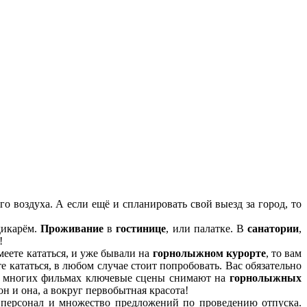
го воздуха. А если ещё и спланировать свой выезд за город, то
икарём.
Проживание
в
гостинице
, или палатке. В
санатории
,
!
умеете кататься, и уже бывали на
горнолыжном курорте
, то вам
те кататься, в любом случае стоит попробовать. Вас обязательно
во многих фильмах ключевые сцены снимают на
горнолыжных
н и она, а вокруг первобытная красота!
персонал и множество предложений по проведению отпуска.