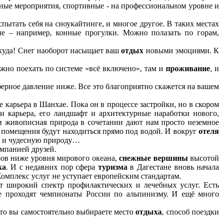
ьные мероприятия, спортивные - на профессиональном уровне и
испытать себя на сноукайтинге, и многое другое. В таких местах
ые – например, конные прогулки. Можно полазать по горам,
екуда! Снег наоборот насыщает ваш
отдых
новыми эмоциями. К
ожно поехать по системе «всё включено», там и
проживание
, и
ерное давление ниже. Все это благоприятно скажется на вашем
е карьера в Шанхае. Пока он в процессе застройки, но в скором
 карьера, его ландшафт и архитектурные наработки нового,
 и живописная природа в сочетании дают нам просто неземное
 помещения будут находиться прямо под водой. И вокруг
отеля
и чудесную природу…
компанией друзей.
тров ниже уровня мирового океана,
снежные вершины
высотой
ха
. И с недавних пор сфера
туризма
в Дагестане вновь начала
Комплекс услуг не уступает европейским стандартам.
т широкий спектр профилактических и лечебных услуг. Есть
де проходят чемпионаты России по альпинизму. И ещё много
что вы самостоятельно выбираете место
отдыха
, способ поездки