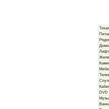
Тихая
Питан
Рядо
Дом
Лифт
Желе
Ками
Мебе
Теле
Спут
Кабе
DVD
Музы
Ванн