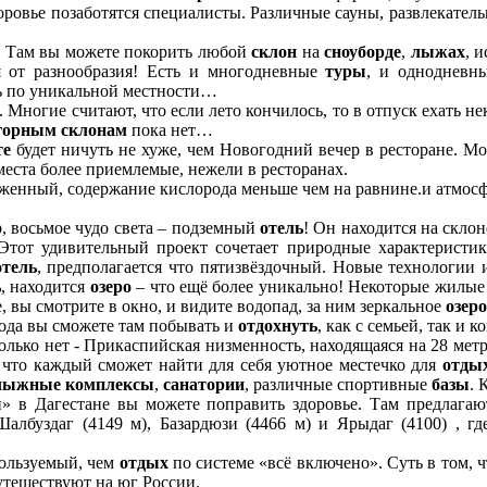
ровье позаботятся специалисты. Различные сауны, развлекател
. Там вы можете покорить любой
склон
на
сноуборде
,
лыжах
, 
я от разнообразия! Есть и многодневные
туры
, и однодневн
ть по уникальной местности…
 Многие считают, что если лето кончилось, то в отпуск ехать н
горным склонам
пока нет…
те
будет ничуть не хуже, чем Новогодний вечер в ресторане. М
 места более приемлемые, нежели в ресторанах.
женный, содержание кислорода меньше чем на равнине.и атмосф
, восьмое чудо света – подземный
отель
! Он находится на склон
Этот удивительный проект сочетает природные характеристики
отель
, предполагается что пятизвёздочный. Новые технологии
ь
, находится
озеро
– что ещё более уникально! Некоторые жилые
 вы смотрите в окно, и видите водопад, за ним зеркальное
озеро
года вы сможете там побывать и
отдохнуть
, как с семьей, так и 
только нет - Прикаспийская низменность, находящаяся на 28 ме
, что каждый сможет найти для себя уютное местечко для
отды
лыжные комплексы
,
санатории
, различные спортивные
базы
. 
 в Дагестане вы можете поправить здоровье. Там предлагаю
лбуздаг (4149 м), Базардюзи (4466 м) и Ярыдаг (4100) , г
пользуемый, чем
отдых
по системе «всё включено». Суть в том, 
 путешествуют на юг России.