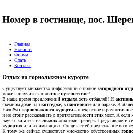
Номер в гостинице, пос. Шер
Главная
Новости
Форум
Сдать
Контакт
Отдых на горнолыжном курорте
Существует множество информации о пользе
загородного от
может получиться приятное
путешествие
!
В наше время предложений
отдыха
хоть отбавляй! И
активн
съёмном
доме
или
коттедже
, в
пансионате
или бараке. В общем
Начнём с
горнолыжного курорта
– прекрасное и романтичное
и не стоит рассказывать о притягательности этих мест. А если
научат кататься на
лыжах
опытные тренера. Представляете с
курортах
или их имитациях. Он делает ей предложение во врем
К тому же сейчас существует множество обустроенных
горн