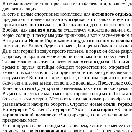
Возможно лечение или профилактика заболеваний, о вашем здо
для начинающих.
А есть и целые спортивные комплексы для
активного отдыха
предлагают столько вариантов
отдыха
, что голова кружитс
прокатиться по трассам разной сложности, да и просто погуля
Вообще, для
зимнего отдыха
существует множество вариантов.
морю, солнцу и песку мы уже привыкли, а вот к заснеженным
А
отдых на Новый Год
в каком-нибудь загородном
пансиона
питание, т.е. банкет, будет включен. Да и цены обычно в такие
Да и сам горный воздух просто полезен, в
горах
он более разря
здоровье, по крайней мере хороший сон вам точно обеспечен!
Так же можно посетить и экзотичные
места отдыха
. Например
времени друзья китайцы обещают торжественное открытие! 
экологического
отеля
. Это будет действительно уникальный
сооружение! Кстати, на дне карьера, в котором строиться
отел
будут организованы искусственные водопады. Представьте себе,
Конечно,
отель
будет круглогодичным, так что в любое время 
В Дагестане есть не мало мест для хорошего
отдыха
. Что там 
более 4 тысяч метров. Местность там настолько разнообразна
развиваться и набирать обороты. Строятся новые
отели
,
горно
На
курорте
"Каякент",
курорте
"Ахты",
санатории
«Каспий»
горнолыжный комплекс
«Чиндирчеро», горные вершины: Ша
прекрасных мест.
Есть и другой вариант
отдыха
– дикарём, кстати, не менее ис
до места, условия
проживания
, сервис и т.д. Так очень часто