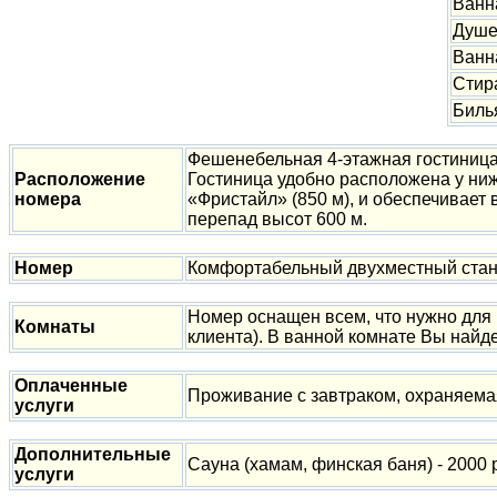
Ванн
Душе
Ванн
Стир
Биль
Фешенебельная 4-этажная гостиница 
Расположение
Гостиница удобно расположена у ниж
номера
«Фристайл» (850 м), и обеспечивает в
перепад высот 600 м.
Номер
Комфортабельный двухместный станд
Номер оснащен всем, что нужно для 
Комнаты
клиента). В ванной комнате Вы найд
Оплаченные
Проживание с завтраком, охраняема
услуги
Дополнительные
Сауна (хамам, финская баня) - 2000 ру
услуги