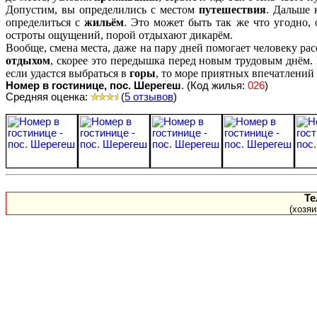
Допустим, вы определились с местом
путешествия
. Дальше 
определиться с
жильём
. Это может быть так же что угодно,
остроты ощущений, порой отдыхают дикарём.
Вообще, смена места, даже на пару дней помогает человеку ра
отдыхом
, скорее это передышка перед новым трудовым днём. 
если удастся выбраться в
горы
, то море приятных впечатлений
Номер в гостинице, пос. Шерегеш
. (Код жилья:
026
)
Средняя оценка:
(
5 отзывов
)
Те
(хозя