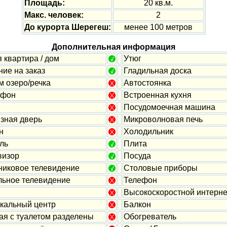
Площадь:
20 кв.м.
Макс. человек:
2
До курорта Шерегеш:
менее 100 метров
Дополнительная информация
 квартира / дом
Утюг
ие на заказ
Гладильная доска
м озеро/речка
Автостоянка
офон
Встроенная кухня
Посудомоечная машина
зная дверь
Микроволновая печь
н
Холодильник
ль
Плита
визор
Посуда
никовое телевидение
Столовые приборы
льное телевидение
Телефон
Высокоскоростной интерне
кальный центр
Балкон
ая с туалетом разделены
Обогреватель